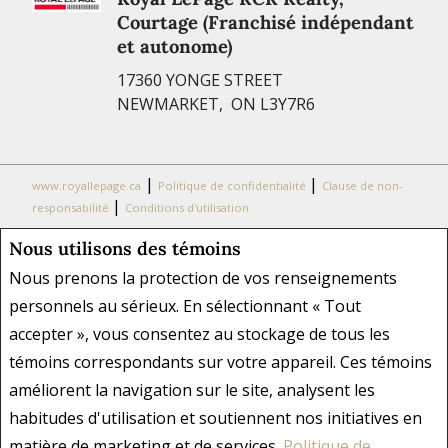
Courtage (Franchisé indépendant
et autonome)
17360 YONGE STREET
NEWMARKET, ON L3Y7R6
|
|
www.royallepage.ca
Politique de confidentialité
Clause de non-
|
responsabilité
Conditions d'utilisation
Nous utilisons des témoins
Tous les renseignements affichés sont jugés fiables; leur exactitude
n'est toutefois pas garantie et doit être vérifiée de façon
Nous prenons la protection de vos renseignements
indépendante. Aucune garantie ni représentation de quelque nature
personnels au sérieux. En sélectionnant « Tout
que ce soit est donnée quant à l'exactitude desdits renseignements.
accepter », vous consentez au stockage de tous les
Ne vise pas à solliciter les acheteurs ou vendeurs, propriétaires ou
locataires actuellement sous contrat. REALTOR®, REALTORS® et le
témoins correspondants sur votre appareil. Ces témoins
logo REALTOR® sont des marques déposées de REALTOR® Canada
améliorent la navigation sur le site, analysent les
Inc., une compagnie dont la National Association of REALTORS® et
habitudes d'utilisation et soutiennent nos initiatives en
l'Association canadienne de l'immeuble sont propriétaires. Les
matière de marketing et de services.
Politique de
marques de commerce REALTOR® servent à distinguer les services