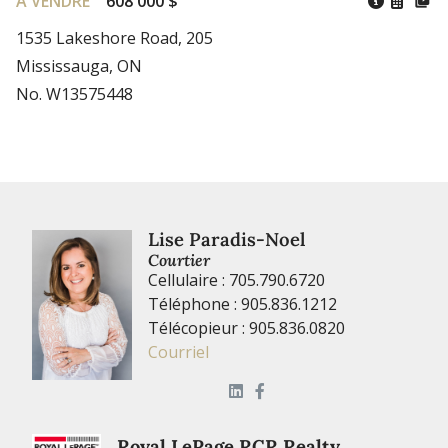
À VENDRE
608 000 $
1535 Lakeshore Road, 205
Mississauga, ON
No. W13575448
Lise Paradis-Noel
Courtier
Cellulaire : 705.790.6720
Téléphone : 905.836.1212
Télécopieur : 905.836.0820
Courriel
Royal LePage RCR Realty,