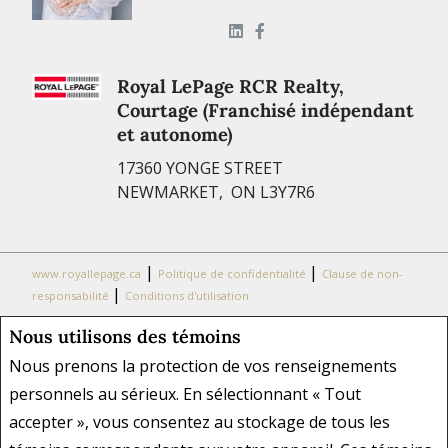
Royal LePage RCR Realty,
Courtage (Franchisé indépendant
et autonome)
17360 YONGE STREET
NEWMARKET, ON L3Y7R6
|
|
www.royallepage.ca
Politique de confidentialité
Clause de non-
|
responsabilité
Conditions d'utilisation
Nous utilisons des témoins
Tous les renseignements affichés sont jugés fiables; leur exactitude
n'est toutefois pas garantie et doit être vérifiée de façon
Nous prenons la protection de vos renseignements
indépendante. Aucune garantie ni représentation de quelque nature
personnels au sérieux. En sélectionnant « Tout
que ce soit est donnée quant à l'exactitude desdits renseignements.
accepter », vous consentez au stockage de tous les
Ne vise pas à solliciter les acheteurs ou vendeurs, propriétaires ou
locataires actuellement sous contrat. REALTOR®, REALTORS® et le